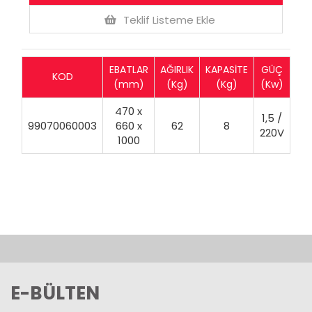
Teklif Listeme Ekle
EBATLAR
AĞIRLIK
KAPASİTE
GÜÇ
KOD
(mm)
(Kg)
(Kg)
(Kw)
470 x
1,5 /
99070060003
660 x
62
8
220V
1000
E-BÜLTEN