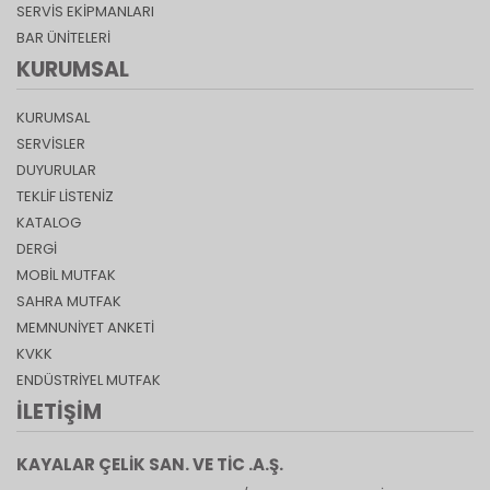
SERVIS EKIPMANLARI
BAR ÜNITELERI
KURUMSAL
KURUMSAL
SERVİSLER
DUYURULAR
TEKLİF LİSTENİZ
KATALOG
DERGI
MOBIL MUTFAK
SAHRA MUTFAK
MEMNUNIYET ANKETI
KVKK
ENDÜSTRIYEL MUTFAK
İLETIŞIM
KAYALAR ÇELİK SAN. VE TİC .A.Ş.