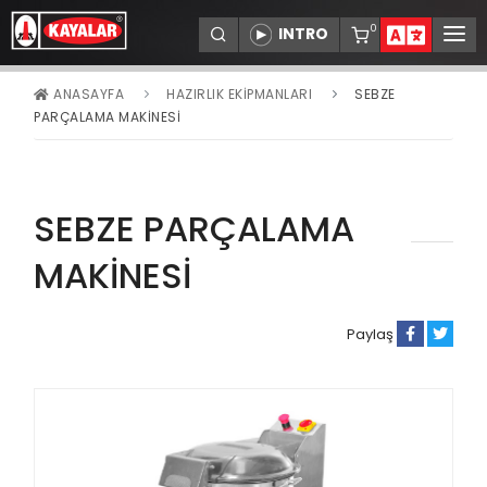
0
ANASAYFA
HAZIRLIK EKIPMANLARI
SEBZE
KURUMSAL
PARÇALAMA MAKİNESİ
ÜRÜNLER
BAYİLER
SEBZE PARÇALAMA
SERVİSLER
REFERANSLAR
MAKİNESİ
DUYURULAR
İLETİŞİM
Paylaş