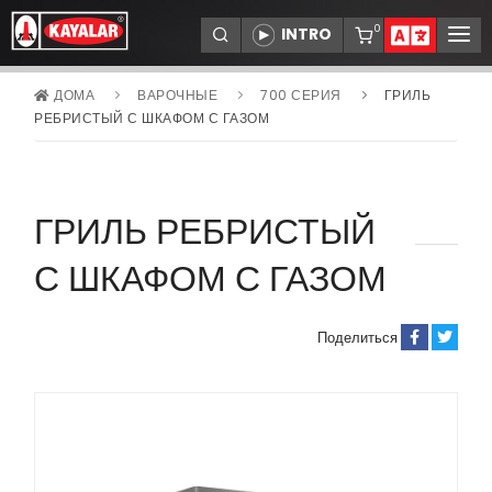
0
ДОМА
ВАРОЧНЫЕ
700 СЕРИЯ
ГРИЛЬ
КОРПОРАТИВНЫЙ
РЕБРИСТЫЙ С ШКАФОМ С ГАЗОМ
ТОВАРЫ
ДИЛЕРЫ
ГРИЛЬ РЕБРИСТЫЙ
СЕРВИСЫ
ССЫЛКИ
С ШКАФОМ С ГАЗОМ
НОВОСТИ
СВЯЗАТЬСЯ С НАМИ
Поделиться