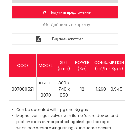
Получить предложение
Добавить в корзину
Гид пользователя
SIZE
POWER
CONSUMPTION
CODE
MODEL
(mm)
(Kw)
(m³/h - Kg/h)
KGOID
800 x
807880521
-
740 x
12
1,268 - 0,945
8070
850
Can be operated with Lpg and Ng gas.
Magnet ventil gas valves with flame failure device and
pilot on each burner protect against gas leakage
when accidental extinguishing of the flame occurs.