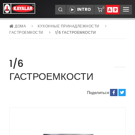
0
ДОМА
КУХОННЫЕ ПРИНАДЛЕЖНОСТИ
КОРПОРАТИВНЫЙ
ГАСТРОЕМКОСТИ
1/6 ГАСТРОЕМКОСТИ
ТОВАРЫ
ДИЛЕРЫ
1/6
СЕРВИСЫ
ССЫЛКИ
ГАСТРОЕМКОСТИ
НОВОСТИ
СВЯЗАТЬСЯ С НАМИ
Поделиться